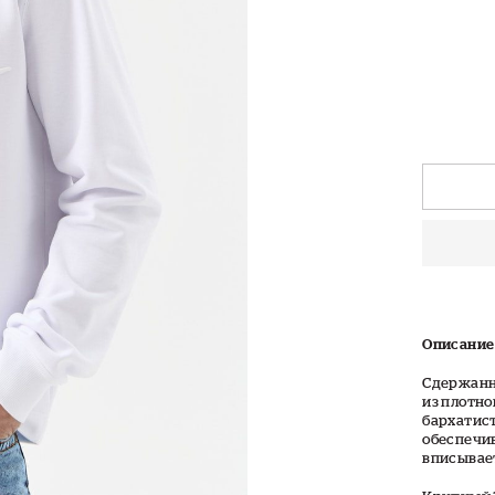
Описание
Сдержанн
из плотно
бархатист
обеспечив
вписывает