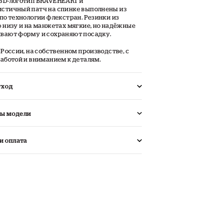
3D-логотип BRAVEHEART и
стичный патч на спинке выполнены из
по технологии флекстран. Резинки из
 низу и на манжетах мягкие, но надёжные
вают форму и сохраняют посадку.
 России, на собственном производстве, с
аботой и вниманием к деталям.
уход
ы модели
и оплата