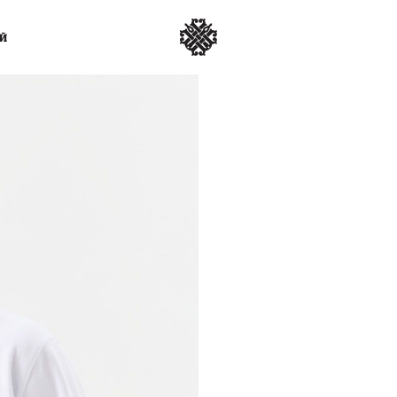
ЕЙ
АТА
Т
SEASON 2: LOUNGE