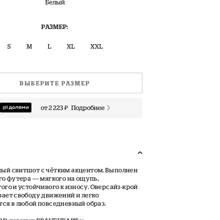
Белый
РАЗМЕР:
S
M
L
XL
XXL
ВЫБЕРИТЕ РАЗМЕР
от 2 223 ₽
Подробнее
ый свитшот с чётким акцентом. Выполнен
го футера — мягкого на ощупь,
ого и устойчивого к износу. Оверсайз-крой
ает свободу движений и легко
ся в любой повседневный образ.