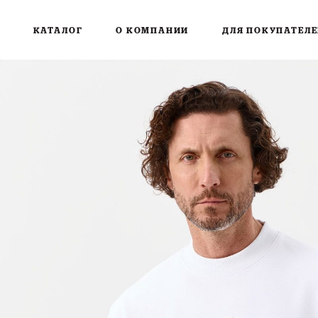
КАТАЛОГ
О КОМПАНИИ
ДЛЯ ПОКУПАТЕЛ
НОВИНКИ
О БРЕНДЕ
ДОСТАВКА И ОПЛ
ФУТБОЛКИ И ЛОНГСЛИВЫ
БЛОГ
ОБМЕН И ВОЗВРА
СВИТШОТЫ И ХУДИ
ОФФЛАЙН МАГАЗИН
ДОЛЯМИ
КУРТКИ
КОНТАКТЫ
ДЖИНСЫ
ШТАНЫ
АКСЕССУАРЫ
SEASON 1: ORIGINS