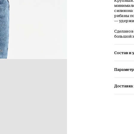
Крупный 
минимали
силикона 
рибаны по
— удержи
Сделано в
большой з
 M
Состав и 
Параметр
Доставка 