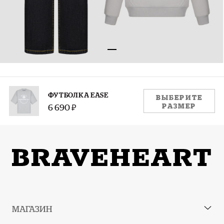
РАЗМЕР:
ФУТБОЛКА EASE
ВЫБЕРИТЕ
РАЗМЕР
6 690 ₽
S
M
L
XL
XXL
Руководство по размерам
МАГАЗИН